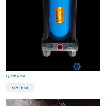
Xylanh 4 đũa
XEM THÊM