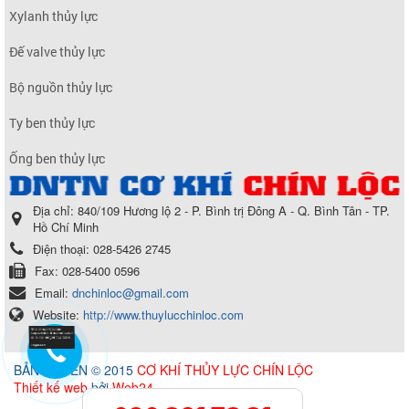
Xylanh thủy lực
Đế valve thủy lực
Bộ nguồn thủy lực
Ty ben thủy lực
Ống ben thủy lực
Địa chỉ:
840/109 Hương lộ 2 - P. Bình trị Đông A - Q. Bình Tân - TP.
Hồ Chí Minh
Điện thoại:
028-5426 2745
Fax:
028-5400 0596
Email:
dnchinloc@gmail.com
Website:
http://www.thuylucchinloc.com
BẢN QUYỀN © 2015
CƠ KHÍ THỦY LỰC CHÍN LỘC
Thiết kế web
bởi
Web24