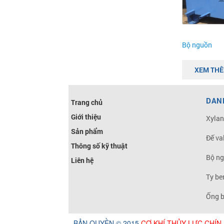
Bộ nguồn
XEM TH
DAN
Trang chủ
Giới thiệu
Xylan
Sản phẩm
Đế va
Thông số kỹ thuật
Bộ ng
Liên hệ
Ty be
Ống b
BẢN QUYỀN © 2015
CƠ KHÍ THỦY LỰC CHÍN