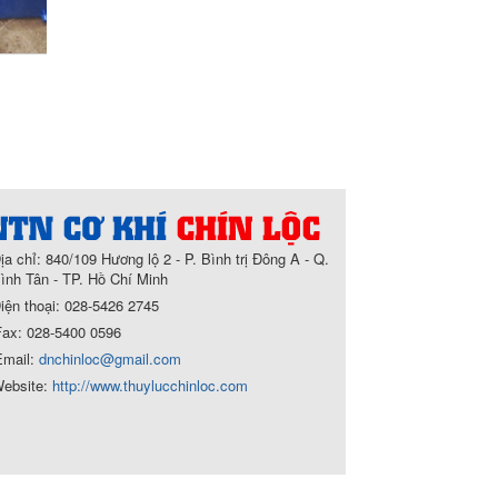
ịa chỉ:
840/109 Hương lộ 2 - P. Bình trị Đông A - Q.
ình Tân - TP. Hồ Chí Minh
iện thoại:
028-5426 2745
Fax:
028-5400 0596
Email:
dnchinloc@gmail.com
ebsite:
http://www.thuylucchinloc.com