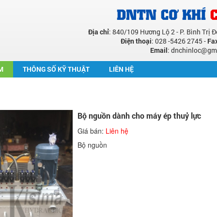
Địa chỉ
: 840/109 Hương Lộ 2 - P. Bình Trị 
Điện thoại
: 028 -5426 2745 -
Fa
Email
: dnchinloc@gm
M
THÔNG SỐ KỸ THUẬT
LIÊN HỆ
Bộ nguồn dành cho máy ép thuỷ lực
Giá bán:
Liên hệ
Bộ nguồn