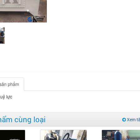
t sản phẩm
uỷ lực
hẩm cùng loại
Xem tấ