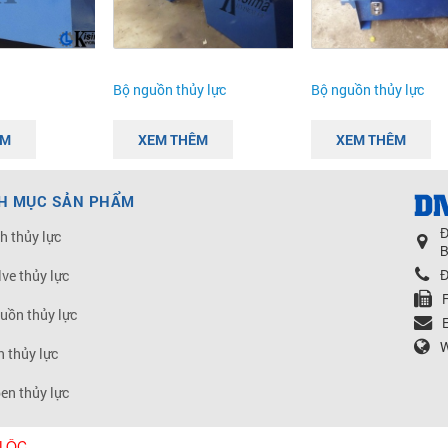
Bộ nguồn thủy lực
Bộ nguồn thủy lực
ÊM
XEM THÊM
XEM THÊM
H MỤC SẢN PHẨM
Đ
h thủy lực
B
Đ
lve thủy lực
uồn thủy lực
W
n thủy lực
en thủy lực
 LỘC